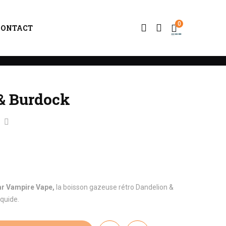
0
CONTACT
& Burdock
r Vampire Vape,
la boisson gazeuse rétro Dandelion &
quide.