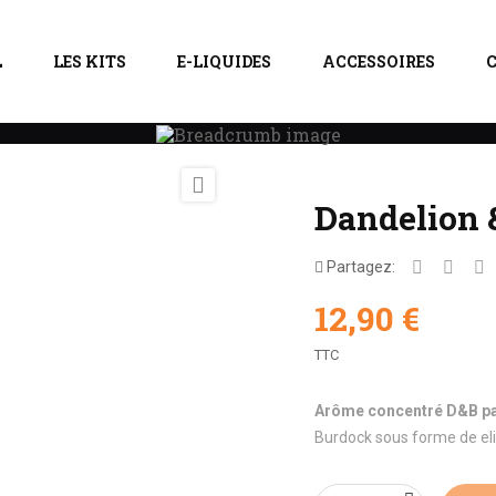
L
LES KITS
E-LIQUIDES
ACCESSOIRES
S
VAMPIRE VAPE
Dandelion & Burdock

Dandelion 
Partagez:
12,90 €
TTC
Arôme concentré D&B pa
Burdock sous forme de eli